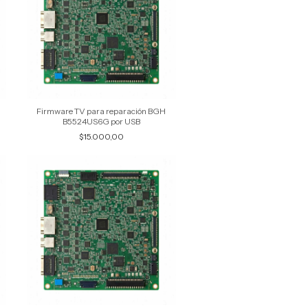
Firmware TV para reparación BGH
B5524US6G por USB
$15.000,00