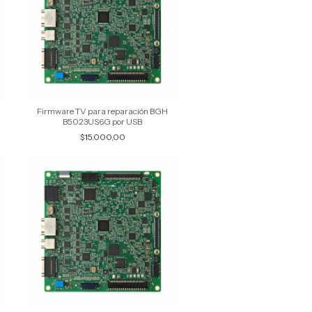
Firmware TV para reparación BGH
B5023US6G por USB
$15.000,00