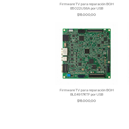
Firmware TV para reparación BGH
B5022US6A por USB
$15.000,00
Firmware TV para reparación BGH
BLE4917RTF por USB
$15.000,00