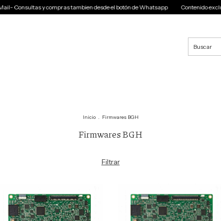
onsultas y compras tambien desde el botón de Whatsapp
Contenido exclusivo par
Inicio
.
Firmwares BGH
Firmwares BGH
Filtrar