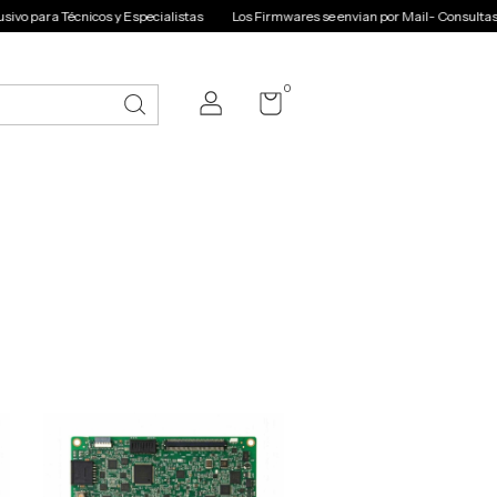
a Técnicos y Especialistas
Los Firmwares se envian por Mail- Consultas y comp
0