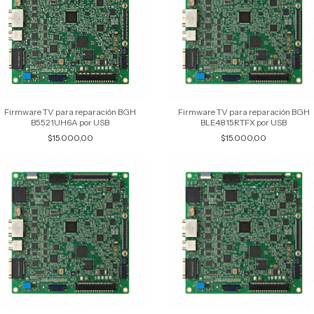
Firmware TV para reparación BGH
Firmware TV para reparación BGH
B5521UH6A por USB
BLE4815RTFX por USB
$15.000,00
$15.000,00