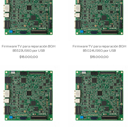
Firmware TV para reparación BGH
Firmware TV para reparación BGH
B5523US6G por USB
B5024US6G por USB
$15.000,00
$15.000,00