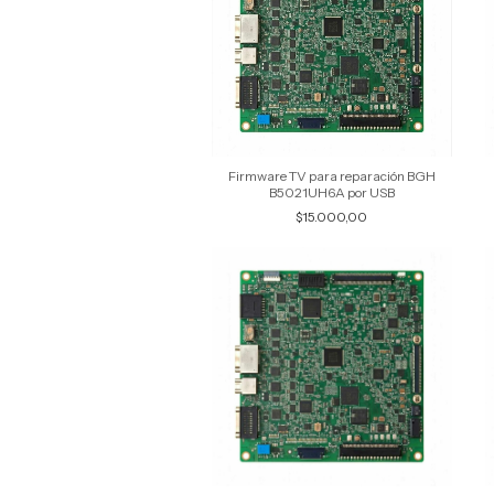
Firmware TV para reparación BGH
B5021UH6A por USB
$15.000,00