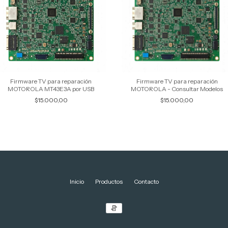
Firmware TV para reparación
Firmware TV para reparación
MOTOROLA MT43E3A por USB
MOTOROLA - Consultar Modelos
$15.000,00
$15.000,00
Inicio
Productos
Contacto