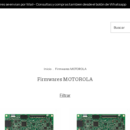
 se envian por Mail- Consultas y compras tambien desde el botón de Whatsapp
Inicio
.
Firmwares MOTOROLA
Firmwares MOTOROLA
Filtrar