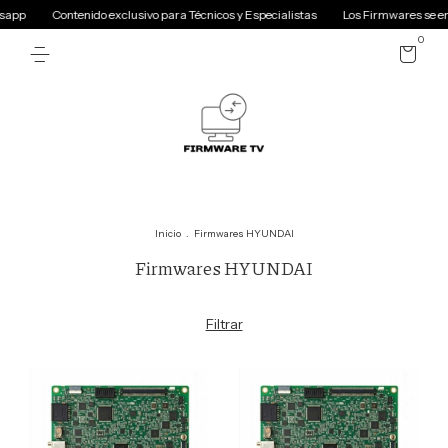
pp
Contenido exclusivo para Técnicos y Especialistas
Los Firmwares se envi
0
Inicio
.
Firmwares HYUNDAI
Firmwares HYUNDAI
Filtrar