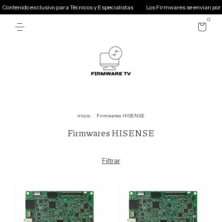
ntenido exclusivo para Técnicos y Especialistas
Los Firmwares se envian por Ma
0
Inicio
.
Firmwares HISENSE
Firmwares HISENSE
Filtrar