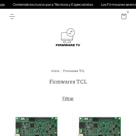
Contenido exclusivo para Técnicos y Especialistas
Los Firmwares se envian
0
Inicio
.
Firmwares TCL
Firmwares TCL
Filtrar