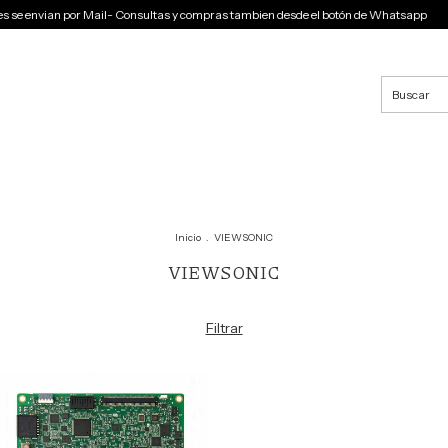
se envian por Mail- Consultas y compras tambien desde el botón de Whatsapp
C
Inicio
.
VIEWSONIC
VIEWSONIC
Filtrar